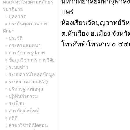
มหาวิทยาลัยมหาจุฬา
คณะสงฆ์ไทยตามหลักธร
รมาภิบาล
แพร่
» บุคลากร
ห้องเรียนวัดบุญวาทย์
» ประกันคุณภาพการ
ศึกษา
ต.หัวเวียง อ.เมือง จัง
» ประวัติ
โทรศัพท์/โทรสาร ๐-
» กระดานสนทนา
» การจัดการรูปภาพ
» ข้อมูลวิชาการ การวิจัย
» ระบบข่าว
» ระบบดาวน์โหลดข้อมูล
» ระบบถามตอบ-FAQ
» บริหารฐานข้อมูล
» ปฏิทินกิจกรรม
» ระเบียบ
» สารบัญเว็บไซต์
» สถิติ
» สาขาวิชาที่เปิดสอน